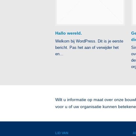
Hallo wereld.
Ge
di
Welkom bij WordPress. Dit is je eerste
bericht. Pas het aan of verwijder het
Si
en…
ov
de
or
Wilt u informatie op maat over onze bouw
voor u of uw organisatie kunnen beteken
LID VAN
A