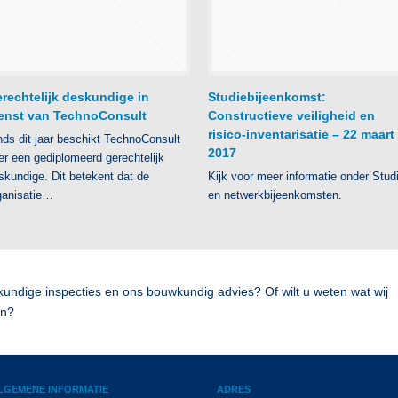
rechtelijk deskundige in
Studiebijeenkomst:
enst van TechnoConsult
Constructieve veiligheid en
risico-inventarisatie – 22 maart
nds dit jaar beschikt TechnoConsult
2017
er een gediplomeerd gerechtelijk
skundige. Dit betekent dat de
Kijk voor meer informatie onder Stud
ganisatie…
en netwerkbijeenkomsten.
kundige inspecties en ons bouwkundig advies? Of wilt u weten wat wij
en?
LGEMENE INFORMATIE
ADRES