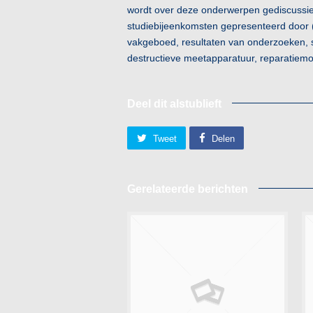
wordt over deze onderwerpen gediscussie
studiebijeenkomsten gepresenteerd door 
vakgeboed, resultaten van onderzoeken, s
destructieve meetapparatuur, reparatiemor
Deel dit alstublieft
Tweet
Delen
Gerelateerde berichten