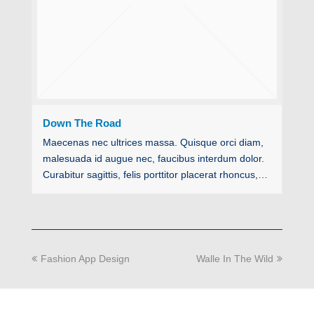
Down The Road
Maecenas nec ultrices massa. Quisque orci diam,
malesuada id augue nec, faucibus interdum dolor.
Curabitur sagittis, felis porttitor placerat rhoncus,…
previous
next
Fashion App Design
Walle In The Wild
post:
post: