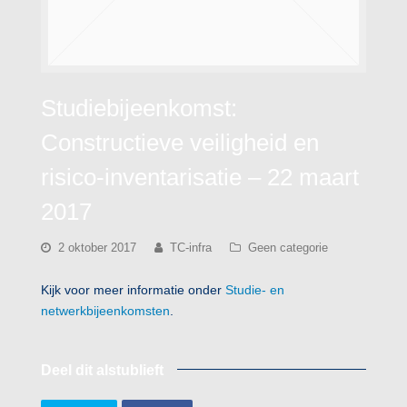
Studiebijeenkomst:
Constructieve veiligheid en
risico-inventarisatie – 22 maart
2017
2 oktober 2017
TC-infra
Geen categorie
Kijk voor meer informatie onder
Studie- en
netwerkbijeenkomsten
.
Deel dit alstublieft