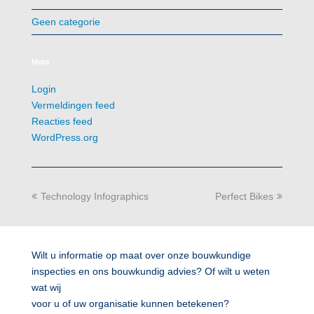
Geen categorie
Meta
Login
Vermeldingen feed
Reacties feed
WordPress.org
previous
next
Technology Infographics
Perfect Bikes
post:
post:
Wilt u informatie op maat over onze bouwkundige
inspecties en ons bouwkundig advies? Of wilt u weten
wat wij
voor u of uw organisatie kunnen betekenen?