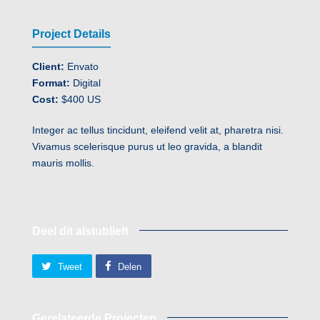
Project Details
Client:
Envato
Format:
Digital
Cost:
$400 US
Integer ac tellus tincidunt, eleifend velit at, pharetra nisi.
Vivamus scelerisque purus ut leo gravida, a blandit
mauris mollis.
Deel dit alstublieft
Tweet
Delen
Gerelateerde Projecten